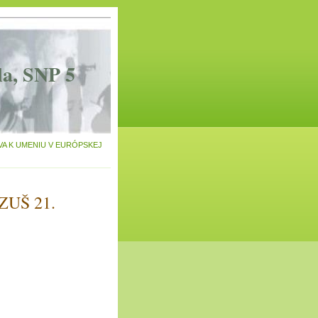
la, SNP 5
A K UMENIU V EURÓPSKEJ
UŠ 21.