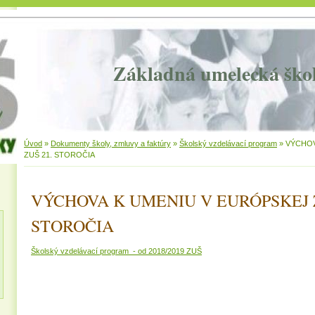
Základná umelecká ško
Úvod
»
Dokumenty školy, zmluvy a faktúry
»
Školský vzdelávací program
»
VÝCHOV
ZUŠ 21. STOROČIA
VÝCHOVA K UMENIU V EURÓPSKEJ Z
STOROČIA
Školský vzdelávací program - od 2018/2019 ZUŠ