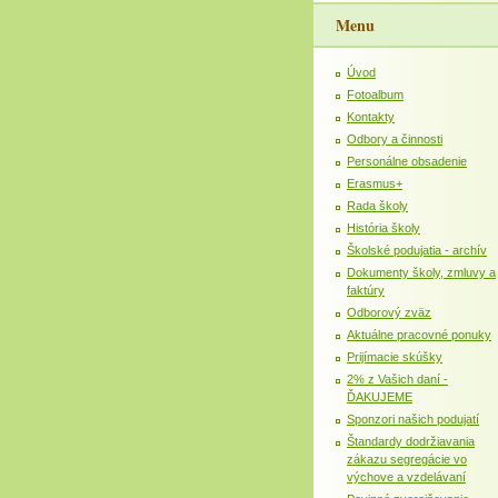
Menu
Úvod
Fotoalbum
Kontakty
Odbory a činnosti
Personálne obsadenie
Erasmus+
Rada školy
História školy
Školské podujatia - archív
Dokumenty školy, zmluvy a
faktúry
Odborový zväz
Aktuálne pracovné ponuky
Prijímacie skúšky
2% z Vašich daní -
ĎAKUJEME
Sponzori našich podujatí
Štandardy dodržiavania
zákazu segregácie vo
výchove a vzdelávaní