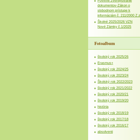
Povinné zverejňovanie
dokumentov-Zákon o
slobodnom prístupe k
informáciám č. 211/2000 Z.
Školné 2025/2026 VZN
Nové Zámky č.1/2025
Fotoalbum
školský rok 2025/26
Erasmus+
školský rok 2024/25
školský rok 2023/24
Školský rok 2022/2023
školský rok 2021/2022
školský rok 2020/21
školský rok 2019/20
história
školský rok 2018/19
školský rok 2017/18
školský rok 2016/17
absolventi