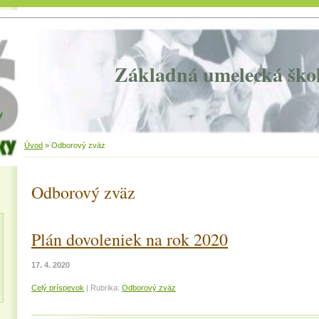
Základná umelecká ško
Úvod
»
Odborový zväz
Odborový zväz
Plán dovoleniek na rok 2020
17. 4. 2020
Celý príspevok
|
Rubrika:
Odborový zväz