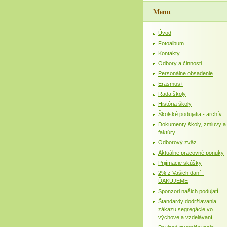
Menu
Úvod
Fotoalbum
Kontakty
Odbory a činnosti
Personálne obsadenie
Erasmus+
Rada školy
História školy
Školské podujatia - archív
Dokumenty školy, zmluvy a
faktúry
Odborový zväz
Aktuálne pracovné ponuky
Prijímacie skúšky
2% z Vašich daní -
ĎAKUJEME
Sponzori našich podujatí
Štandardy dodržiavania
zákazu segregácie vo
výchove a vzdelávaní