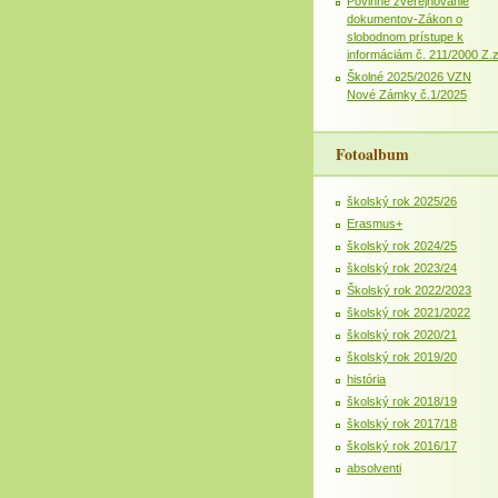
Povinné zverejňovanie
dokumentov-Zákon o
slobodnom prístupe k
informáciám č. 211/2000 Z.
Školné 2025/2026 VZN
Nové Zámky č.1/2025
Fotoalbum
školský rok 2025/26
Erasmus+
školský rok 2024/25
školský rok 2023/24
Školský rok 2022/2023
školský rok 2021/2022
školský rok 2020/21
školský rok 2019/20
história
školský rok 2018/19
školský rok 2017/18
školský rok 2016/17
absolventi