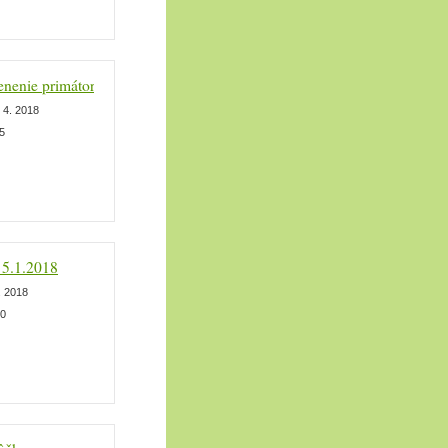
enenie primátora
 4. 2018
5
 5.1.2018
. 2018
0