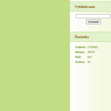
Vyhľadávanie
Štatistiky
Celkom:
2708882
Mesiac:
39072
Deň:
947
Online:
44