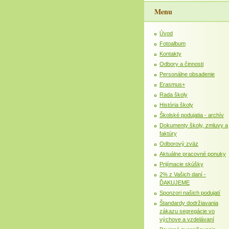
Menu
Úvod
Fotoalbum
Kontakty
Odbory a činnosti
Personálne obsadenie
Erasmus+
Rada školy
História školy
Školské podujatia - archív
Dokumenty školy, zmluvy a
faktúry
Odborový zväz
Aktuálne pracovné ponuky
Prijímacie skúšky
2% z Vašich daní -
ĎAKUJEME
Sponzori našich podujatí
Štandardy dodržiavania
zákazu segregácie vo
výchove a vzdelávaní