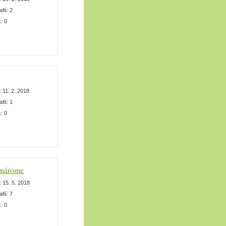
afií:
2
k:
0
:
11. 2. 2018
afií:
1
k:
0
omárome
:
15. 5. 2018
afií:
7
k:
0