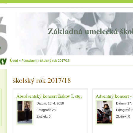
Základná umelecká ško
Úvod
»
Fotoalbum
»
školský rok 2017/18
školský rok 2017/18
Absolventský koncert žiakov I. stupňa
Adventný koncert - 
Dátum:
13. 4. 2018
Dátum:
17.
Fotografií:
28
Fotografií:
Zložiek:
0
Zložiek:
0