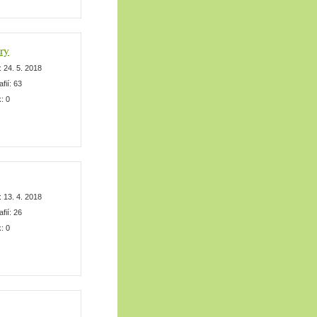
ry
:
24. 5. 2018
afií:
63
k:
0
:
13. 4. 2018
afií:
26
k:
0