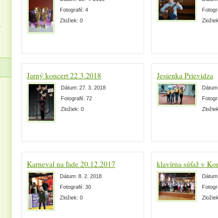
Fotografií:
4
Fotogr
Zložiek:
0
Zložie
z
Jarný koncert 22.3.2018
Jesienka Prievidza
Dátum:
27. 3. 2018
Dátum
Fotografií:
72
Fotogr
Zložiek:
0
Zložie
Karneval na ľade 20.12.2017
klavírna súťaž v K
Dátum:
8. 2. 2018
Dátum
Fotografií:
30
Fotogr
Zložiek:
0
Zložie