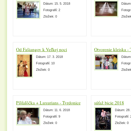
Dátum:
15. 5. 2018
Dátum
Fotografií:
2
Fotogr
Zložiek:
0
Zložie
Od Fašiangov k Veľkej noci
Otvorenie klziska -
Dátum:
17. 3. 2018
Dátum
Fotografií:
10
Fotogr
Zložiek:
0
Zložie
Píšťalôčka + Luxurians - Tvrdonice
súťaž bicie 2018
Dátum:
11. 6. 2018
Dátum:
28.
Fotografií:
9
Fotografií:
Zložiek:
0
Zložiek:
0