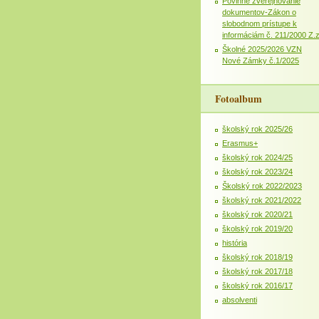
Povinné zverejňovanie
dokumentov-Zákon o
slobodnom prístupe k
informáciám č. 211/2000 Z.
Školné 2025/2026 VZN
Nové Zámky č.1/2025
Fotoalbum
školský rok 2025/26
Erasmus+
školský rok 2024/25
školský rok 2023/24
Školský rok 2022/2023
školský rok 2021/2022
školský rok 2020/21
školský rok 2019/20
história
školský rok 2018/19
školský rok 2017/18
školský rok 2016/17
absolventi