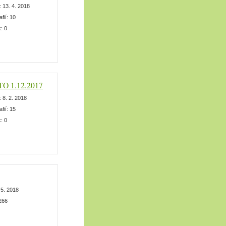
:
13. 4. 2018
afií:
10
k:
0
 TO 1.12.2017
:
8. 2. 2018
afií:
15
k:
0
 5. 2018
266