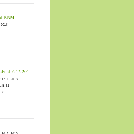
val KNM
. 2018
helytek 6.12.2017
:
17. 1. 2018
afií:
51
k:
0
:
20. 2. 2018