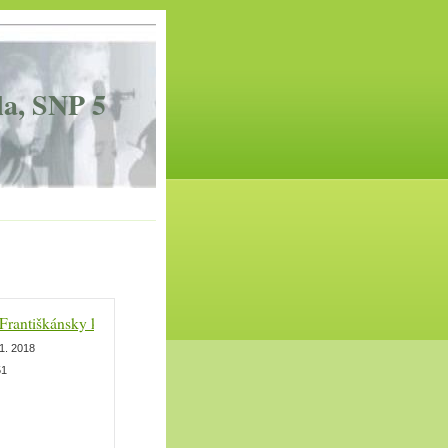
la, SNP 5
Františkánsky kostol 13.12.2017
 1. 2018
51