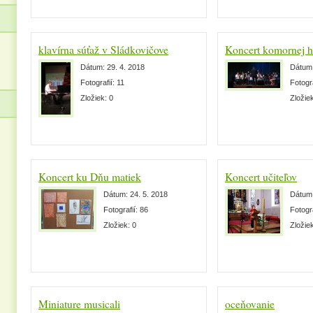
klavírna súťaž v Sládkovičove
Koncert komornej h
Dátum:
29. 4. 2018
Dátum
Fotografií:
11
Fotogr
Zložiek:
0
Zložie
Koncert ku Dňu matiek
Koncert učiteľov
Dátum:
24. 5. 2018
Dátum
Fotografií:
86
Fotogr
Zložiek:
0
Zložie
Miniature musicali
oceňovanie