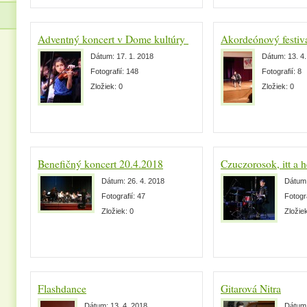
Adventný koncert v Dome kultúry 15.12.2017
Akordeónový festi
Dátum:
17. 1. 2018
Dátum:
13. 4
Fotografií:
148
Fotografií:
8
Zložiek:
0
Zložiek:
0
Benefičný koncert 20.4.2018
Czuczorosok, itt a 
Dátum:
26. 4. 2018
Dátum
Fotografií:
47
Fotogr
Zložiek:
0
Zložie
Flashdance
Gitarová Nitra
Dátum:
13. 4. 2018
Dátum