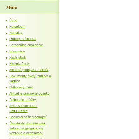
Menu
Úvod
Fotoalbum
Kontakty
Odbory a činnosti
Personálne obsadenie
Erasmus+
Rada školy
História školy
Školské podujatia - archív
Dokumenty školy, zmluvy a
faktúry
Odborový zväz
Aktuálne pracovné ponuky
Prijímacie skúšky
2% z Vašich daní -
ĎAKUJEME
Sponzori našich podujatí
Štandardy dodržiavania
zákazu segregácie vo
výchove a vzdelávaní