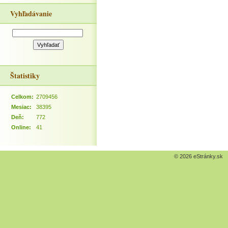
Vyhľadávanie
Štatistiky
Celkom:
2709456
Mesiac:
38395
Deň:
772
Online:
41
© 2026 eStránky.sk