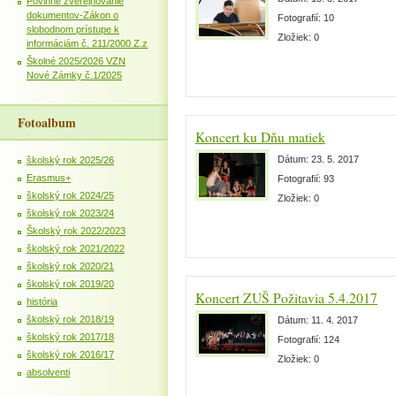
Povinné zverejňovanie
dokumentov-Zákon o
Fotografií:
10
slobodnom prístupe k
Zložiek:
0
informáciám č. 211/2000 Z.z
Školné 2025/2026 VZN
Nové Zámky č.1/2025
Fotoalbum
Koncert ku Dňu matiek
Dátum:
23. 5. 2017
školský rok 2025/26
Erasmus+
Fotografií:
93
školský rok 2024/25
Zložiek:
0
školský rok 2023/24
Školský rok 2022/2023
školský rok 2021/2022
školský rok 2020/21
školský rok 2019/20
Koncert ZUŠ Požitavia 5.4.2017
história
školský rok 2018/19
Dátum:
11. 4. 2017
školský rok 2017/18
Fotografií:
124
školský rok 2016/17
Zložiek:
0
absolventi