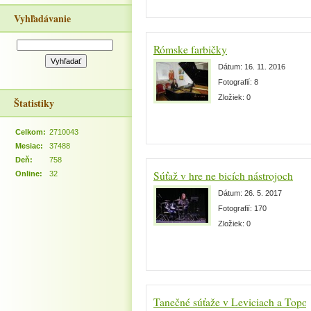
Vyhľadávanie
Rómske farbičky
Dátum:
16. 11. 2016
Fotografií:
8
Zložiek:
0
Štatistiky
Celkom:
2710043
Mesiac:
37488
Deň:
758
Súťaž v hre ne bicích nástrojoch
Online:
32
Dátum:
26. 5. 2017
Fotografií:
170
Zložiek:
0
Tanečné súťaže v Leviciach a Topo