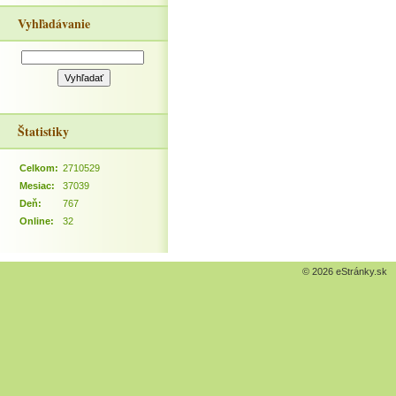
Vyhľadávanie
Štatistiky
Celkom:
2710529
Mesiac:
37039
Deň:
767
Online:
32
© 2026 eStránky.sk