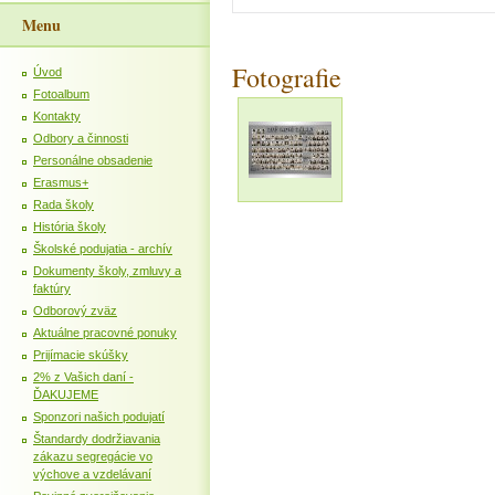
Menu
Fotografie
Úvod
Fotoalbum
Kontakty
Odbory a činnosti
Personálne obsadenie
Erasmus+
Rada školy
História školy
Školské podujatia - archív
Dokumenty školy, zmluvy a
faktúry
Odborový zväz
Aktuálne pracovné ponuky
Prijímacie skúšky
2% z Vašich daní -
ĎAKUJEME
Sponzori našich podujatí
Štandardy dodržiavania
zákazu segregácie vo
výchove a vzdelávaní