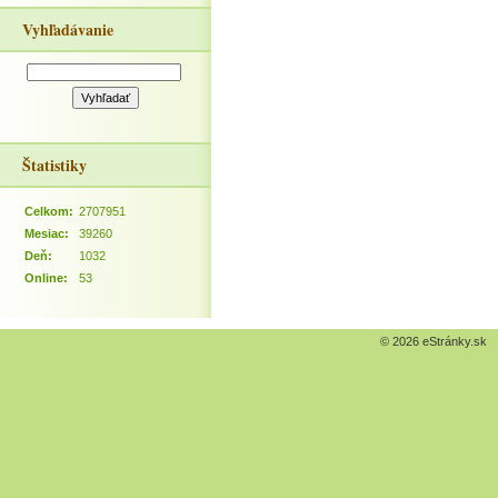
Vyhľadávanie
Štatistiky
Celkom:
2707951
Mesiac:
39260
Deň:
1032
Online:
53
© 2026 eStránky.sk