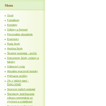
Menu
Úvod
Fotoalbum
Kontakty
Odbory a činnosti
Personálne obsadenie
Erasmus+
Rada školy
História školy
Školské podujatia - archív
Dokumenty školy, zmluvy a
faktúry
Odborový zväz
Aktuálne pracovné ponuky
Prijímacie skúšky
2% z Vašich daní -
ĎAKUJEME
Sponzori našich podujatí
Štandardy dodržiavania
zákazu segregácie vo
výchove a vzdelávaní