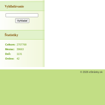
Vyhľadávanie
Štatistiky
Celkom:
2707768
Mesiac:
39663
Deň:
1131
Online:
42
© 2026 eStránky.sk