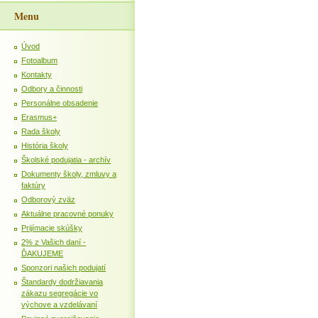
Menu
Úvod
Fotoalbum
Kontakty
Odbory a činnosti
Personálne obsadenie
Erasmus+
Rada školy
História školy
Školské podujatia - archív
Dokumenty školy, zmluvy a
faktúry
Odborový zväz
Aktuálne pracovné ponuky
Prijímacie skúšky
2% z Vašich daní -
ĎAKUJEME
Sponzori našich podujatí
Štandardy dodržiavania
zákazu segregácie vo
výchove a vzdelávaní