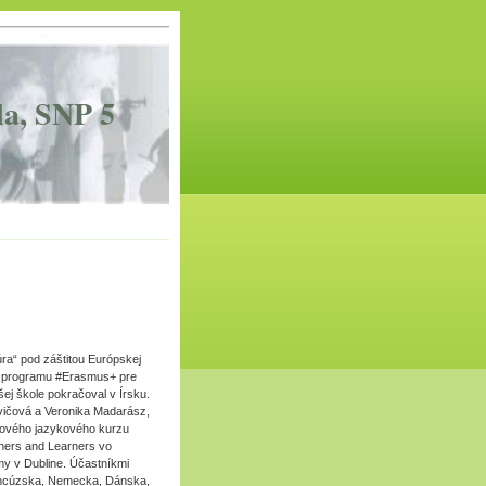
la, SNP 5
úra“ pod záštitou Európskej
a programu #Erasmus+ pre
ej škole pokračoval v Írsku.
vičová a Veronika Madarász,
dňového jazykového kurzu
chers and Learners vo
my v Dubline. Účastníkmi
ancúzska, Nemecka, Dánska,