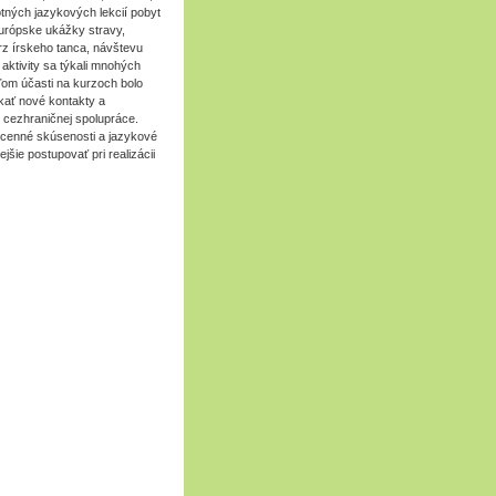
ných jazykových lekcií pobyt
 európske ukážky stravy,
rz írskeho tanca, návštevu
aktivity sa týkali mnohých
ieľom účasti na kurzoch bolo
skať nové kontakty a
 cezhraničnej spolupráce.
cenné skúsenosti a jazykové
šie postupovať pri realizácii