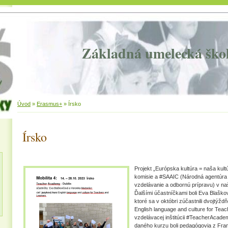
Základná umelecká ško
Úvod
»
Erasmus+
»
Írsko
Írsko
Projekt „Európska kultúra = naša kult
komisie a #SAAIC (Národná agentúr
vzdelávanie a odbornú prípravu) v naš
Ďalšími účastníčkami boli Eva Blaško
ktoré sa v októbri zúčastnili dvojtýž
English language and culture for Tea
vzdelávacej inštitúcii #TeacherAcade
daného kurzu boli pedagógovia z Fr