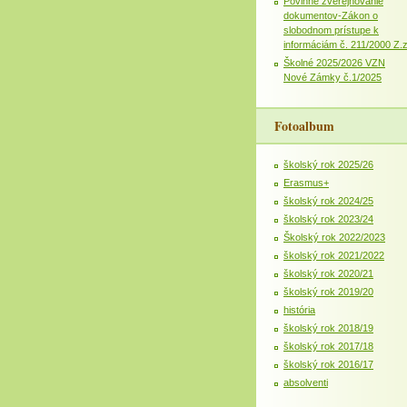
Povinné zverejňovanie
dokumentov-Zákon o
slobodnom prístupe k
informáciám č. 211/2000 Z.
Školné 2025/2026 VZN
Nové Zámky č.1/2025
Fotoalbum
školský rok 2025/26
Erasmus+
školský rok 2024/25
školský rok 2023/24
Školský rok 2022/2023
školský rok 2021/2022
školský rok 2020/21
školský rok 2019/20
história
školský rok 2018/19
školský rok 2017/18
školský rok 2016/17
absolventi