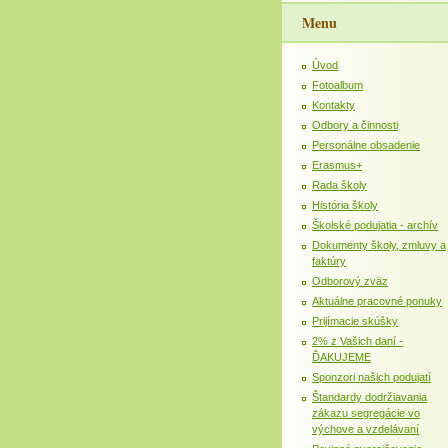
Menu
Úvod
Fotoalbum
Kontakty
Odbory a činnosti
Personálne obsadenie
Erasmus+
Rada školy
História školy
Školské podujatia - archív
Dokumenty školy, zmluvy a
faktúry
Odborový zväz
Aktuálne pracovné ponuky
Prijímacie skúšky
2% z Vašich daní -
ĎAKUJEME
Sponzori našich podujatí
Štandardy dodržiavania
zákazu segregácie vo
výchove a vzdelávaní