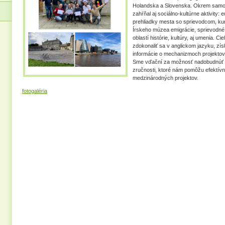
Holandska a Slovenska. Okrem samot
zahŕňal aj sociálno-kultúrne aktivity:
prehliadky mesta so sprievodcom, ku
Írskeho múzea emigrácie, sprievodné 
oblastí histórie, kultúry, aj umenia. C
zdokonaliť sa v anglickom jazyku, zí
informácie o mechanizmoch projektov
Sme vďační za možnosť nadobudnúť 
zručnosti, ktoré nám pomôžu efektívnej
medzinárodných projektov.
fotogaléria