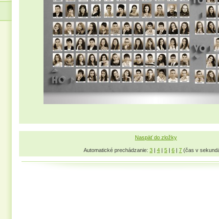
Naspäť do zložky
Automatické prechádzanie:
3
|
4
|
5
|
6
|
7
(čas v sekund