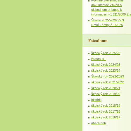
Povinné zverejňovanie
dokumentov-Zákon o
slobodnom prístupe k
informáciám č. 211/2000 Z.
Školné 2025/2026 VZN
Nové Zámky č.1/2025
Fotoalbum
školský rok 2025/26
Erasmus+
školský rok 2024/25
školský rok 2023/24
Školský rok 2022/2023
školský rok 2021/2022
školský rok 2020/21
školský rok 2019/20
história
školský rok 2018/19
školský rok 2017/18
školský rok 2016/17
absolventi