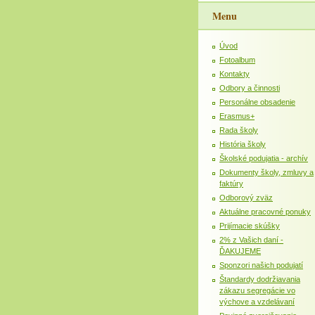
Menu
Úvod
Fotoalbum
Kontakty
Odbory a činnosti
Personálne obsadenie
Erasmus+
Rada školy
História školy
Školské podujatia - archív
Dokumenty školy, zmluvy a
faktúry
Odborový zväz
Aktuálne pracovné ponuky
Prijímacie skúšky
2% z Vašich daní -
ĎAKUJEME
Sponzori našich podujatí
Štandardy dodržiavania
zákazu segregácie vo
výchove a vzdelávaní