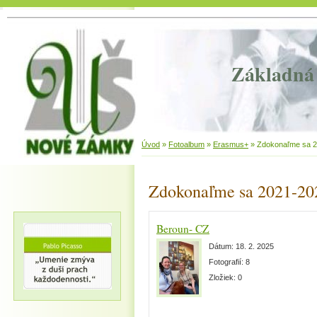
Základná 
Úvod
»
Fotoalbum
»
Erasmus+
»
Zdokonaľme sa 
Zdokonaľme sa 2021-20
Beroun- CZ
Dátum:
18. 2. 2025
Fotografií:
8
Zložiek:
0