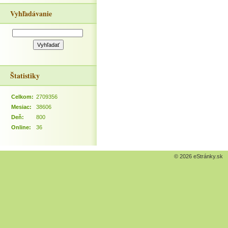
Vyhľadávanie
Štatistiky
Celkom:
2709356
Mesiac:
38606
Deň:
800
Online:
36
© 2026 eStránky.sk