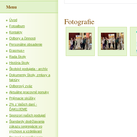
Menu
Fotografie
Úvod
Fotoalbum
Kontakty
Odbory a činnosti
Personálne obsadenie
Erasmus+
Rada školy
História školy
Školské podujatia - archív
Dokumenty školy, zmluvy a
faktúry
Odborový zväz
Aktuálne pracovné ponuky
Prijímacie skúšky
2% z Vašich daní -
ĎAKUJEME
Sponzori našich podujatí
Štandardy dodržiavania
zákazu segregácie vo
výchove a vzdelávaní