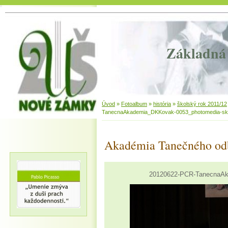
Základná 
Úvod
»
Fotoalbum
»
história
»
školský rok 2011/12
TanecnaAkademia_DKKovak-0053_photomedia-sk
Akadémia Tanečného od
20120622-PCR-TanecnaAk