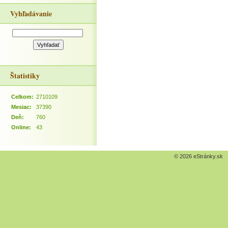
Vyhľadávanie
Štatistiky
Celkom:
2710109
Mesiac:
37390
Deň:
760
Online:
43
© 2026 eStránky.sk