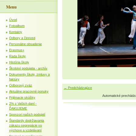
Menu
Úvod
Fotoalbum
Kontakty
Odbory a činnosti
Personálne obsadenie
Erasmus+
Rada školy
História školy
Školské podujatia - archív
Dokumenty školy, zmluvy a
faktúry
Odborový zväz
← Predchádzajúce
Aktuálne pracovné ponuky
Automatické prechádz
Prijímacie skúšky
2% z Vašich daní -
ĎAKUJEME
Sponzori našich podujatí
Štandardy dodržiavania
zákazu segregácie vo
výchove a vzdelávaní