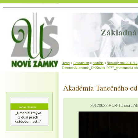
Základná 
Úvod
»
Fotoalbum
»
história
»
školský rok 2011/12
TanecnaAkademia_DKKovak-0077_photomedia-sk
Akadémia Tanečného od
20120622-PCR-TanecnaAk