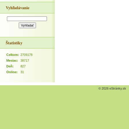
Vyhľadávanie
Štatistiky
Celkom:
2709178
Mesiac:
38717
Deň:
827
Online:
31
© 2026 eStránky.sk