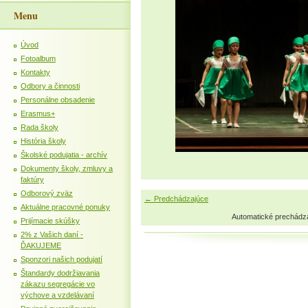
Menu
Úvod
Fotoalbum
Kontakty
Odbory a činnosti
Personálne obsadenie
Erasmus+
Rada školy
História školy
Školské podujatia - archív
Dokumenty školy, zmluvy a
faktúry
Odborový zväz
← Predchádzajúce
Aktuálne pracovné ponuky
Automatické prechádz
Prijímacie skúšky
2% z Vašich daní -
ĎAKUJEME
Sponzori našich podujatí
Štandardy dodržiavania
zákazu segregácie vo
výchove a vzdelávaní