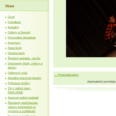
Menu
Úvod
Fotoalbum
Kontakty
Odbory a činnosti
Personálne obsadenie
Erasmus+
Rada školy
História školy
Školské podujatia - archív
Dokumenty školy, zmluvy a
faktúry
Odborový zväz
← Predchádzajúce
Aktuálne pracovné ponuky
Automatické prechádz
Prijímacie skúšky
2% z Vašich daní -
ĎAKUJEME
Sponzori našich podujatí
Štandardy dodržiavania
zákazu segregácie vo
výchove a vzdelávaní