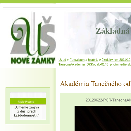
Základná 
Úvod
»
Fotoalbum
»
história
»
školský rok 2011/12
TanecnaAkademia_DKKovak-0145_photomedia-sk
Akadémia Tanečného od
20120622-PCR-TanecnaAk