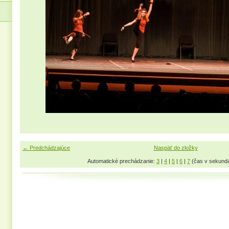
← Predchádzajúce
Naspäť do zložky
Automatické prechádzanie:
3
|
4
|
5
|
6
|
7
(čas v sekund