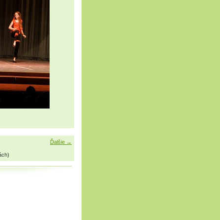
Ďalšie →
ách)