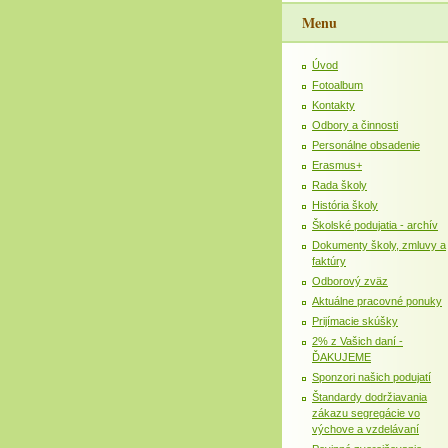
Menu
Úvod
Fotoalbum
Kontakty
Odbory a činnosti
Personálne obsadenie
Erasmus+
Rada školy
História školy
Školské podujatia - archív
Dokumenty školy, zmluvy a
faktúry
Odborový zväz
Aktuálne pracovné ponuky
Prijímacie skúšky
2% z Vašich daní -
ĎAKUJEME
Sponzori našich podujatí
Štandardy dodržiavania
zákazu segregácie vo
výchove a vzdelávaní