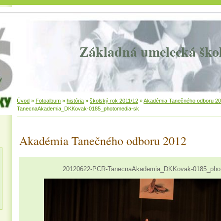
Základná umelecká ško
Úvod
»
Fotoalbum
»
história
»
školský rok 2011/12
»
Akadémia Tanečného odboru 2
TanecnaAkademia_DKKovak-0185_photomedia-sk
Akadémia Tanečného odboru 2012
20120622-PCR-TanecnaAkademia_DKKovak-0185_pho