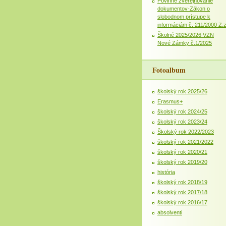
Povinné zverejňovanie
dokumentov-Zákon o
slobodnom prístupe k
informáciám č. 211/2000 Z.
Školné 2025/2026 VZN
Nové Zámky č.1/2025
Fotoalbum
školský rok 2025/26
Erasmus+
školský rok 2024/25
školský rok 2023/24
Školský rok 2022/2023
školský rok 2021/2022
školský rok 2020/21
školský rok 2019/20
história
školský rok 2018/19
školský rok 2017/18
školský rok 2016/17
absolventi