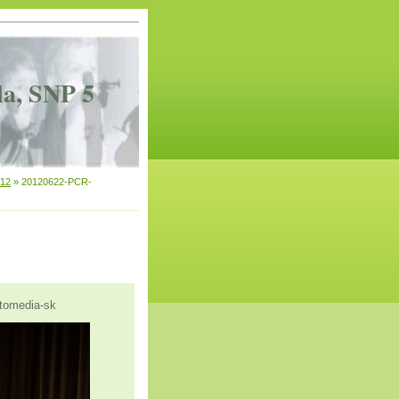
la, SNP 5
012
»
20120622-PCR-
tomedia-sk