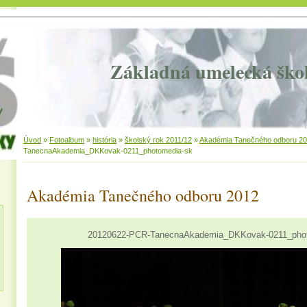
Základná umelecká ško
Úvod
»
Fotoalbum
»
história
»
školský rok 2011/12
»
Akadémia Tanečného odboru 2
TanecnaAkademia_DKKovak-0211_photomedia-sk
Akadémia Tanečného odboru 2012
20120622-PCR-TanecnaAkademia_DKKovak-0211_phot