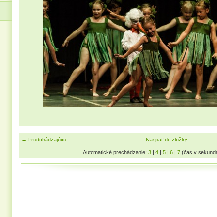
← Predchádzajúce
Naspäť do zložky
Automatické prechádzanie:
3
|
4
|
5
|
6
|
7
(čas v sekund