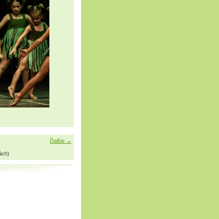
Ďalšie →
ách)