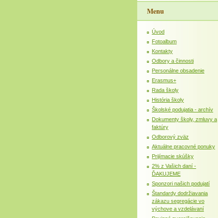
Menu
Úvod
Fotoalbum
Kontakty
Odbory a činnosti
Personálne obsadenie
Erasmus+
Rada školy
História školy
Školské podujatia - archív
Dokumenty školy, zmluvy a
faktúry
Odborový zväz
Aktuálne pracovné ponuky
Prijímacie skúšky
2% z Vašich daní -
ĎAKUJEME
Sponzori našich podujatí
Štandardy dodržiavania
zákazu segregácie vo
výchove a vzdelávaní