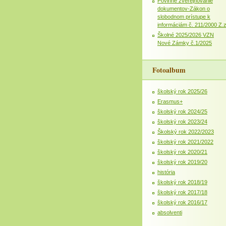
Povinné zverejňovanie
dokumentov-Zákon o
slobodnom prístupe k
informáciám č. 211/2000 Z.
Školné 2025/2026 VZN
Nové Zámky č.1/2025
Fotoalbum
školský rok 2025/26
Erasmus+
školský rok 2024/25
školský rok 2023/24
Školský rok 2022/2023
školský rok 2021/2022
školský rok 2020/21
školský rok 2019/20
história
školský rok 2018/19
školský rok 2017/18
školský rok 2016/17
absolventi