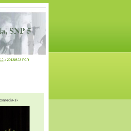
la, SNP 5
012
»
20120622-PCR-
omedia-sk