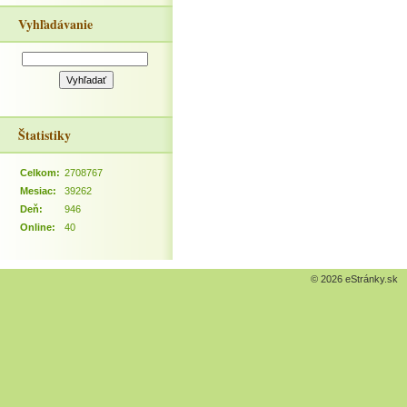
Vyhľadávanie
Štatistiky
Celkom:
2708767
Mesiac:
39262
Deň:
946
Online:
40
© 2026 eStránky.sk