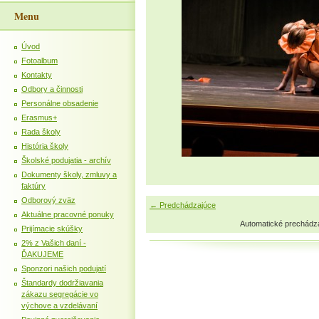
Menu
Úvod
Fotoalbum
Kontakty
Odbory a činnosti
Personálne obsadenie
Erasmus+
Rada školy
História školy
Školské podujatia - archív
Dokumenty školy, zmluvy a
faktúry
Odborový zväz
← Predchádzajúce
Aktuálne pracovné ponuky
Automatické prechádz
Prijímacie skúšky
2% z Vašich daní -
ĎAKUJEME
Sponzori našich podujatí
Štandardy dodržiavania
zákazu segregácie vo
výchove a vzdelávaní