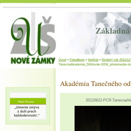
Základná 
Úvod
»
Fotoalbum
»
história
»
školský rok 2011/12
TanecnaAkademia_DKKovak-0256_photomedia-sk
Akadémia Tanečného od
20120622-PCR-TanecnaAk