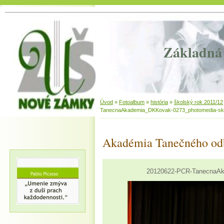
Základná 
Úvod
»
Fotoalbum
»
história
»
školský rok 2011/12
TanecnaAkademia_DKKovak-0273_photomedia-sk
Akadémia Tanečného od
20120622-PCR-TanecnaAk