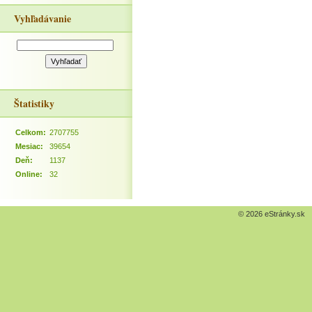
Vyhľadávanie
Štatistiky
Celkom:
2707755
Mesiac:
39654
Deň:
1137
Online:
32
© 2026 eStránky.sk