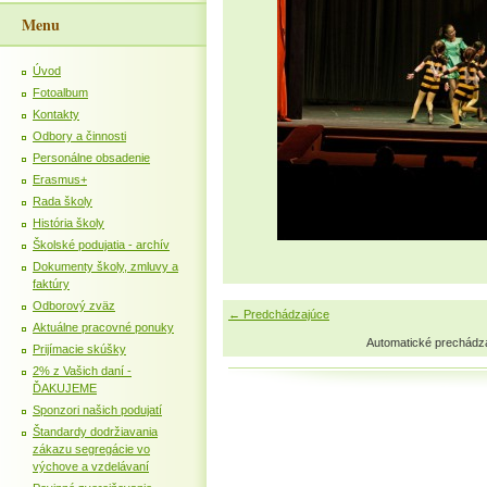
Menu
Úvod
Fotoalbum
Kontakty
Odbory a činnosti
Personálne obsadenie
Erasmus+
Rada školy
História školy
Školské podujatia - archív
Dokumenty školy, zmluvy a
faktúry
Odborový zväz
← Predchádzajúce
Aktuálne pracovné ponuky
Automatické prechádz
Prijímacie skúšky
2% z Vašich daní -
ĎAKUJEME
Sponzori našich podujatí
Štandardy dodržiavania
zákazu segregácie vo
výchove a vzdelávaní