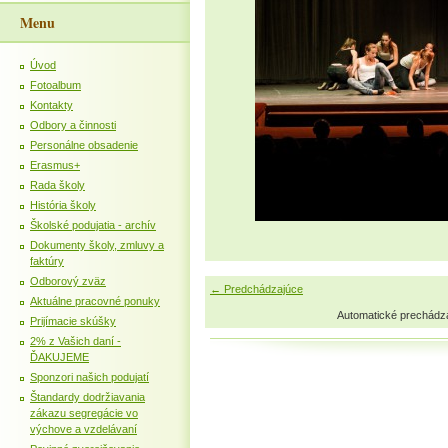
Menu
Úvod
Fotoalbum
Kontakty
Odbory a činnosti
Personálne obsadenie
Erasmus+
Rada školy
História školy
Školské podujatia - archív
Dokumenty školy, zmluvy a
faktúry
Odborový zväz
← Predchádzajúce
Aktuálne pracovné ponuky
Automatické prechádz
Prijímacie skúšky
2% z Vašich daní -
ĎAKUJEME
Sponzori našich podujatí
Štandardy dodržiavania
zákazu segregácie vo
výchove a vzdelávaní