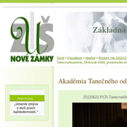
Základná 
Úvod
»
Fotoalbum
»
história
»
školský rok 2011/12
TanecnaAkademia_DKKovak-0308_photomedia-sk
Akadémia Tanečného od
20120622-PCR-TanecnaAk