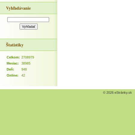
Vyhľadávanie
Štatistiky
Celkom:
2708979
Mesiac:
38985
Deň:
948
Online:
42
© 2026 eStránky.sk