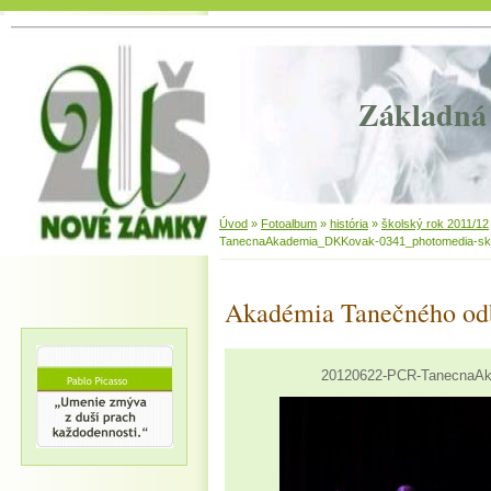
Základná 
Úvod
»
Fotoalbum
»
história
»
školský rok 2011/12
TanecnaAkademia_DKKovak-0341_photomedia-sk
Akadémia Tanečného od
20120622-PCR-TanecnaAk