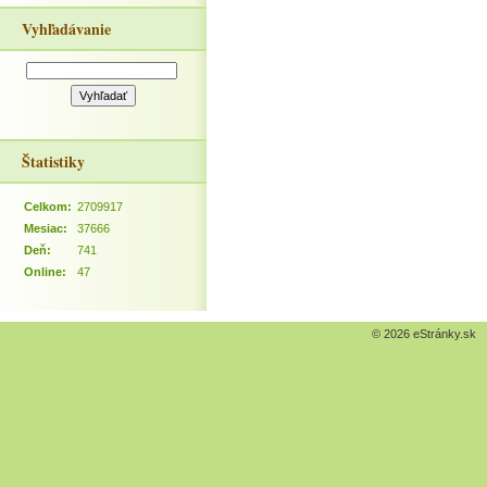
Vyhľadávanie
Štatistiky
Celkom:
2709917
Mesiac:
37666
Deň:
741
Online:
47
© 2026 eStránky.sk