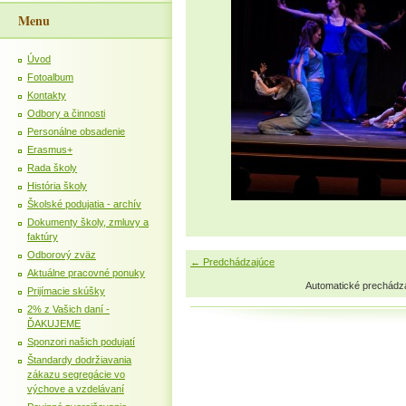
Menu
Úvod
Fotoalbum
Kontakty
Odbory a činnosti
Personálne obsadenie
Erasmus+
Rada školy
História školy
Školské podujatia - archív
Dokumenty školy, zmluvy a
faktúry
Odborový zväz
← Predchádzajúce
Aktuálne pracovné ponuky
Automatické prechádz
Prijímacie skúšky
2% z Vašich daní -
ĎAKUJEME
Sponzori našich podujatí
Štandardy dodržiavania
zákazu segregácie vo
výchove a vzdelávaní