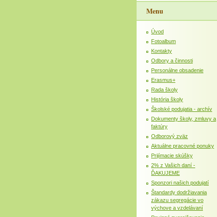
Menu
Úvod
Fotoalbum
Kontakty
Odbory a činnosti
Personálne obsadenie
Erasmus+
Rada školy
História školy
Školské podujatia - archív
Dokumenty školy, zmluvy a
faktúry
Odborový zväz
Aktuálne pracovné ponuky
Prijímacie skúšky
2% z Vašich daní -
ĎAKUJEME
Sponzori našich podujatí
Štandardy dodržiavania
zákazu segregácie vo
výchove a vzdelávaní