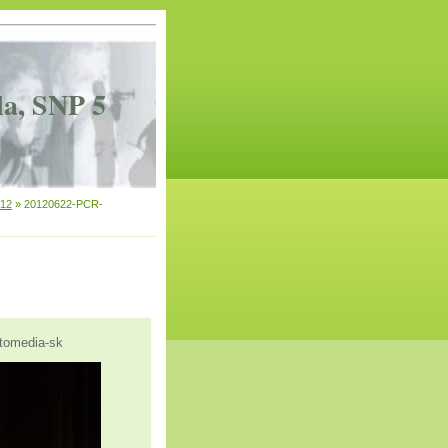
la, SNP 5
012
»
20120622-PCR-
tomedia-sk