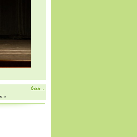
Ďalšie →
ách)