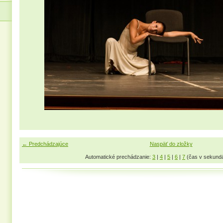
← Predchádzajúce
Naspäť do zložky
Automatické prechádzanie:
3
|
4
|
5
|
6
|
7
(čas v sekund