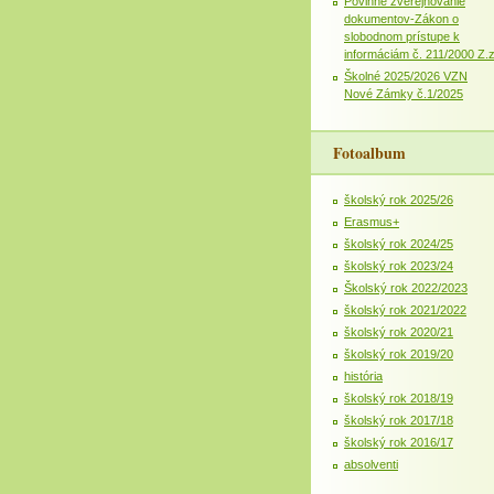
Povinné zverejňovanie
dokumentov-Zákon o
slobodnom prístupe k
informáciám č. 211/2000 Z.
Školné 2025/2026 VZN
Nové Zámky č.1/2025
Fotoalbum
školský rok 2025/26
Erasmus+
školský rok 2024/25
školský rok 2023/24
Školský rok 2022/2023
školský rok 2021/2022
školský rok 2020/21
školský rok 2019/20
história
školský rok 2018/19
školský rok 2017/18
školský rok 2016/17
absolventi