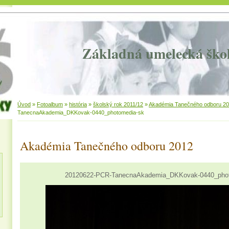
Základná umelecká ško
Úvod
»
Fotoalbum
»
história
»
školský rok 2011/12
»
Akadémia Tanečného odboru 2
TanecnaAkademia_DKKovak-0440_photomedia-sk
Akadémia Tanečného odboru 2012
20120622-PCR-TanecnaAkademia_DKKovak-0440_pho