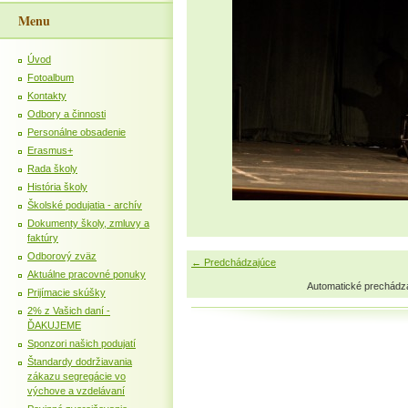
Menu
Úvod
Fotoalbum
Kontakty
Odbory a činnosti
Personálne obsadenie
Erasmus+
Rada školy
História školy
Školské podujatia - archív
Dokumenty školy, zmluvy a
faktúry
Odborový zväz
← Predchádzajúce
Aktuálne pracovné ponuky
Automatické prechádz
Prijímacie skúšky
2% z Vašich daní -
ĎAKUJEME
Sponzori našich podujatí
Štandardy dodržiavania
zákazu segregácie vo
výchove a vzdelávaní