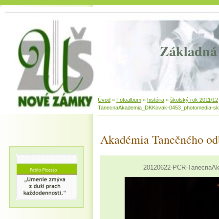
Základná 
Úvod
»
Fotoalbum
»
história
»
školský rok 2011/12
TanecnaAkademia_DKKovak-0453_photomedia-sk
Akadémia Tanečného od
20120622-PCR-TanecnaAk