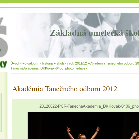
Základná umelecká ško
Úvod
»
Fotoalbum
»
história
»
školský rok 2011/12
»
Akadémia Tanečného odboru 2
TanecnaAkademia_DKKovak-0486_photomedia-sk
Akadémia Tanečného odboru 2012
20120622-PCR-TanecnaAkademia_DKKovak-0486_pho