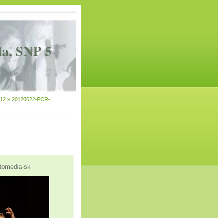
la, SNP 5
012
»
20120622-PCR-
tomedia-sk