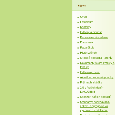
Menu
Úvod
Fotoalbum
Kontakty
Odbory a činnosti
Personálne obsadenie
Erasmus+
Rada školy
História školy
Školské podujatia - archív
Dokumenty školy, zmluvy a
faktúry
Odborový zväz
Aktuálne pracovné ponuky
Prijímacie skúšky
2% z Vašich daní -
ĎAKUJEME
Sponzori našich podujatí
Štandardy dodržiavania
zákazu segregácie vo
výchove a vzdelávaní