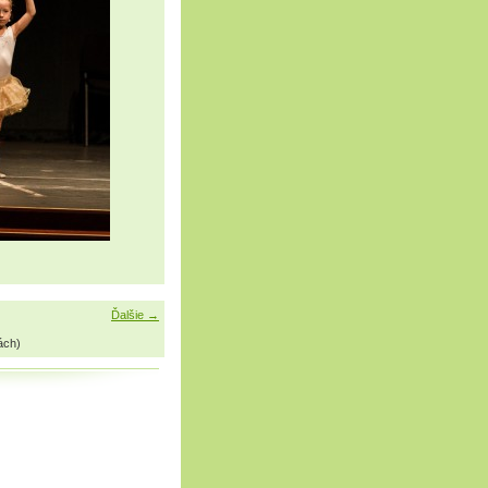
Ďalšie →
ách)