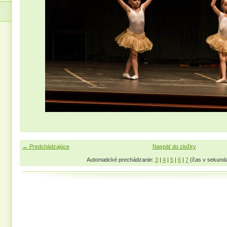
← Predchádzajúce
Naspäť do zložky
Automatické prechádzanie:
3
|
4
|
5
|
6
|
7
(čas v sekund