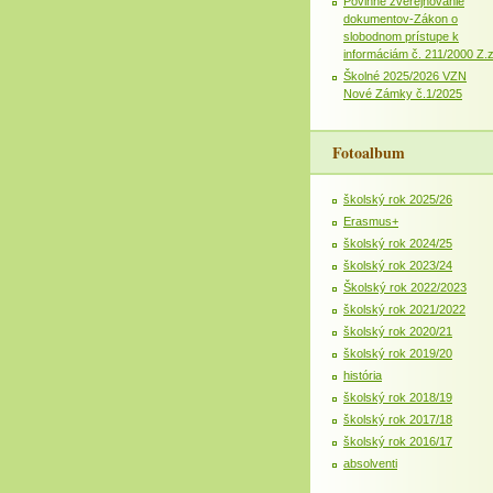
Povinné zverejňovanie
dokumentov-Zákon o
slobodnom prístupe k
informáciám č. 211/2000 Z.
Školné 2025/2026 VZN
Nové Zámky č.1/2025
Fotoalbum
školský rok 2025/26
Erasmus+
školský rok 2024/25
školský rok 2023/24
Školský rok 2022/2023
školský rok 2021/2022
školský rok 2020/21
školský rok 2019/20
história
školský rok 2018/19
školský rok 2017/18
školský rok 2016/17
absolventi