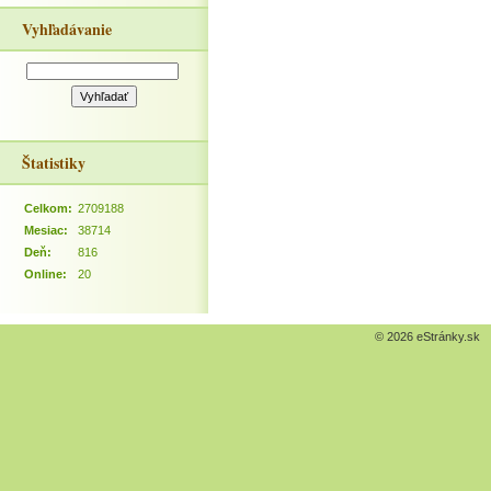
Vyhľadávanie
Štatistiky
Celkom:
2709188
Mesiac:
38714
Deň:
816
Online:
20
© 2026 eStránky.sk