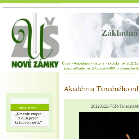
Základná 
Úvod
»
Fotoalbum
»
história
»
školský rok 2011/12
TanecnaAkademia_DKKovak-0493_photomedia-sk
Akadémia Tanečného od
20120622-PCR-TanecnaAk