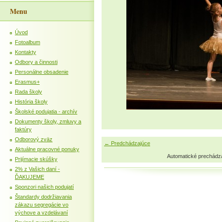
Menu
Úvod
Fotoalbum
Kontakty
Odbory a činnosti
Personálne obsadenie
Erasmus+
Rada školy
História školy
Školské podujatia - archív
Dokumenty školy, zmluvy a
faktúry
Odborový zväz
← Predchádzajúce
Aktuálne pracovné ponuky
Automatické prechádz
Prijímacie skúšky
2% z Vašich daní -
ĎAKUJEME
Sponzori našich podujatí
Štandardy dodržiavania
zákazu segregácie vo
výchove a vzdelávaní