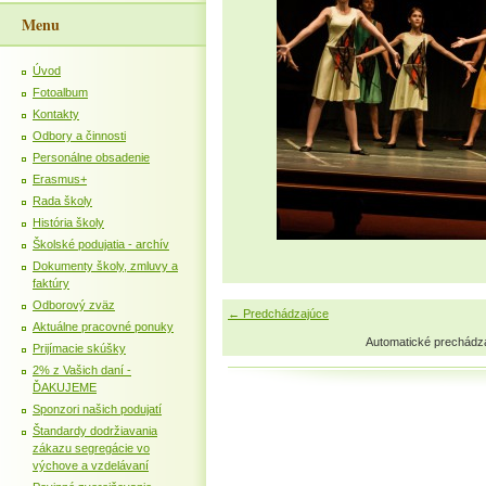
Menu
Úvod
Fotoalbum
Kontakty
Odbory a činnosti
Personálne obsadenie
Erasmus+
Rada školy
História školy
Školské podujatia - archív
Dokumenty školy, zmluvy a
faktúry
Odborový zväz
← Predchádzajúce
Aktuálne pracovné ponuky
Automatické prechádz
Prijímacie skúšky
2% z Vašich daní -
ĎAKUJEME
Sponzori našich podujatí
Štandardy dodržiavania
zákazu segregácie vo
výchove a vzdelávaní