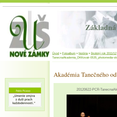
Základná 
Úvod
»
Fotoalbum
»
história
»
školský rok 2011/12
TanecnaAkademia_DKKovak-0535_photomedia-sk
Akadémia Tanečného od
20120622-PCR-TanecnaAk