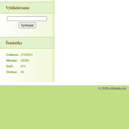
Vyhľadávanie
Štatistiky
Celkom:
2708553
Mesiac:
39386
Deň:
875
Online:
36
© 2026 eStránky.sk