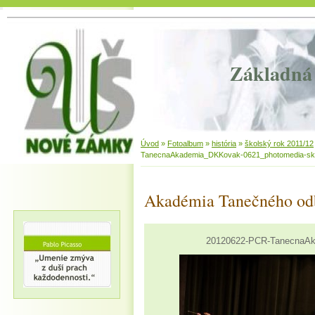
Základná 
Úvod
»
Fotoalbum
»
história
»
školský rok 2011/12
TanecnaAkademia_DKKovak-0621_photomedia-sk
Akadémia Tanečného od
20120622-PCR-TanecnaAk