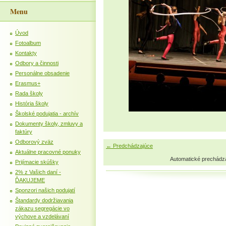
Menu
Úvod
Fotoalbum
Kontakty
Odbory a činnosti
Personálne obsadenie
Erasmus+
Rada školy
História školy
Školské podujatia - archív
Dokumenty školy, zmluvy a
faktúry
Odborový zväz
← Predchádzajúce
Aktuálne pracovné ponuky
Automatické prechádz
Prijímacie skúšky
2% z Vašich daní -
ĎAKUJEME
Sponzori našich podujatí
Štandardy dodržiavania
zákazu segregácie vo
výchove a vzdelávaní