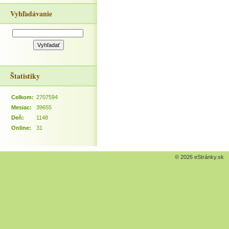
Vyhľadávanie
Štatistiky
Celkom:
2707594
Mesiac:
39655
Deň:
1148
Online:
31
© 2026 eStránky.sk