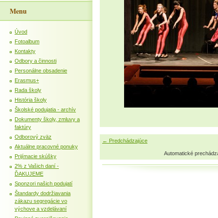
Menu
Úvod
Fotoalbum
Kontakty
Odbory a činnosti
Personálne obsadenie
Erasmus+
Rada školy
História školy
Školské podujatia - archív
Dokumenty školy, zmluvy a
faktúry
Odborový zväz
← Predchádzajúce
Aktuálne pracovné ponuky
Automatické prechádz
Prijímacie skúšky
2% z Vašich daní -
ĎAKUJEME
Sponzori našich podujatí
Štandardy dodržiavania
zákazu segregácie vo
výchove a vzdelávaní