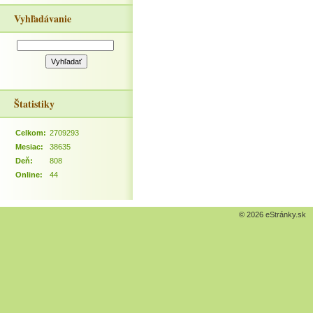
Vyhľadávanie
Štatistiky
Celkom:
2709293
Mesiac:
38635
Deň:
808
Online:
44
© 2026 eStránky.sk