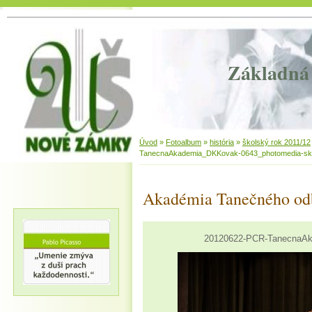
Základná 
Úvod
»
Fotoalbum
»
história
»
školský rok 2011/12
TanecnaAkademia_DKKovak-0643_photomedia-sk
Akadémia Tanečného od
20120622-PCR-TanecnaAk