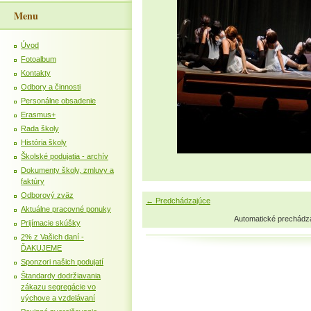
Menu
Úvod
Fotoalbum
Kontakty
Odbory a činnosti
Personálne obsadenie
Erasmus+
Rada školy
História školy
Školské podujatia - archív
Dokumenty školy, zmluvy a
faktúry
Odborový zväz
← Predchádzajúce
Aktuálne pracovné ponuky
Automatické prechádz
Prijímacie skúšky
2% z Vašich daní -
ĎAKUJEME
Sponzori našich podujatí
Štandardy dodržiavania
zákazu segregácie vo
výchove a vzdelávaní