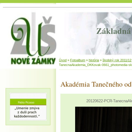
Základná 
Úvod
»
Fotoalbum
»
história
»
školský rok 2011/12
TanecnaAkademia_DKKovak-0661_photomedia-sk
Akadémia Tanečného od
20120622-PCR-TanecnaAk