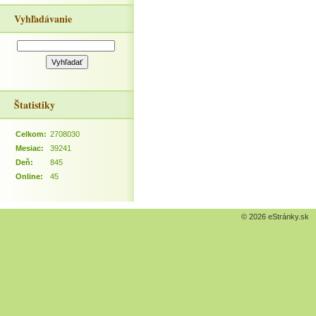
Vyhľadávanie
Štatistiky
Celkom:
2708030
Mesiac:
39241
Deň:
845
Online:
45
© 2026 eStránky.sk