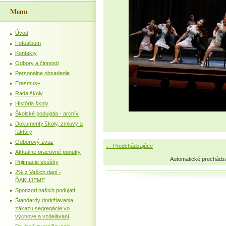
Menu
Úvod
Fotoalbum
Kontakty
Odbory a činnosti
Personálne obsadenie
Erasmus+
Rada školy
História školy
Školské podujatia - archív
Dokumenty školy, zmluvy a
faktúry
Odborový zväz
← Predchádzajúce
Aktuálne pracovné ponuky
Automatické prechádz
Prijímacie skúšky
2% z Vašich daní -
ĎAKUJEME
Sponzori našich podujatí
Štandardy dodržiavania
zákazu segregácie vo
výchove a vzdelávaní