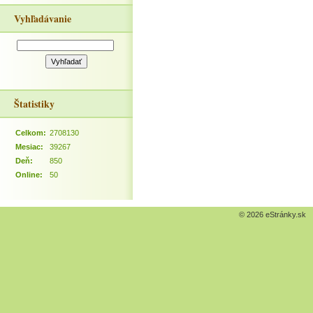
Vyhľadávanie
Štatistiky
Celkom:
2708130
Mesiac:
39267
Deň:
850
Online:
50
© 2026 eStránky.sk