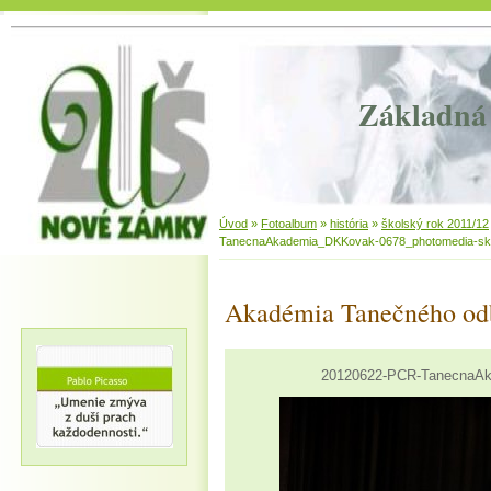
Základná 
Úvod
»
Fotoalbum
»
história
»
školský rok 2011/12
TanecnaAkademia_DKKovak-0678_photomedia-sk
Akadémia Tanečného od
20120622-PCR-TanecnaAk