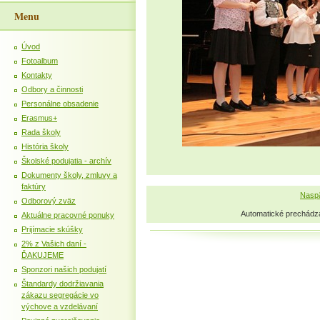
Menu
Úvod
Fotoalbum
Kontakty
Odbory a činnosti
Personálne obsadenie
Erasmus+
Rada školy
História školy
Školské podujatia - archív
Dokumenty školy, zmluvy a
faktúry
Naspä
Odborový zväz
Automatické prechádz
Aktuálne pracovné ponuky
Prijímacie skúšky
2% z Vašich daní -
ĎAKUJEME
Sponzori našich podujatí
Štandardy dodržiavania
zákazu segregácie vo
výchove a vzdelávaní