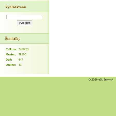
Vyhľadávanie
Štatistiky
Celkom:
2708829
Mesiac:
39183
Deň:
947
Online:
41
© 2026 eStránky.sk