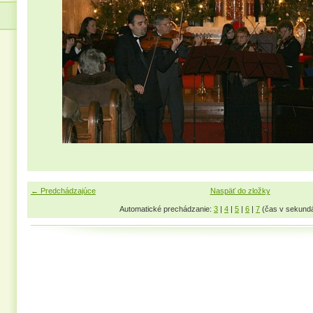
← Predchádzajúce
Naspäť do zložky
Automatické prechádzanie:
3
|
4
|
5
|
6
|
7
(čas v sekund