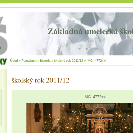
Základná umelecká ško
Úvod
»
Fotoalbum
»
história
»
školský rok 2011/12
»
IMG_4772xxl
školský rok 2011/12
IMG_4772xxl