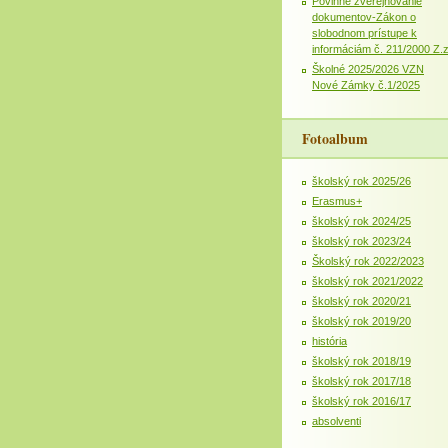
Povinné zverejňovanie
dokumentov-Zákon o
slobodnom prístupe k
informáciám č. 211/2000 Z.
Školné 2025/2026 VZN
Nové Zámky č.1/2025
Fotoalbum
školský rok 2025/26
Erasmus+
školský rok 2024/25
školský rok 2023/24
Školský rok 2022/2023
školský rok 2021/2022
školský rok 2020/21
školský rok 2019/20
história
školský rok 2018/19
školský rok 2017/18
školský rok 2016/17
absolventi