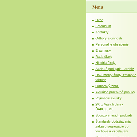
Menu
Úvod
Fotoalbum
Kontakty
Odbory a činnosti
Personálne obsadenie
Erasmus+
Rada školy
História školy
Školské podujatia - archív
Dokumenty školy, zmluvy a
faktúry
Odborový zväz
Aktuálne pracovné ponuky
Prijímacie skúšky
2% z Vašich daní -
ĎAKUJEME
Sponzori našich podujatí
Štandardy dodržiavania
zákazu segregácie vo
výchove a vzdelávaní