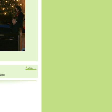
Ďalšie →
ách)