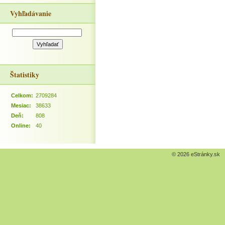
Vyhľadávanie
Štatistiky
Celkom:
2709284
Mesiac:
38633
Deň:
808
Online:
40
© 2026 eStránky.sk