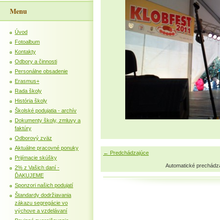
Menu
Úvod
Fotoalbum
Kontakty
Odbory a činnosti
Personálne obsadenie
Erasmus+
Rada školy
História školy
Školské podujatia - archív
Dokumenty školy, zmluvy a
faktúry
Odborový zväz
Aktuálne pracovné ponuky
← Predchádzajúce
Prijímacie skúšky
Automatické prechádz
2% z Vašich daní -
ĎAKUJEME
Sponzori našich podujatí
Štandardy dodržiavania
zákazu segregácie vo
výchove a vzdelávaní