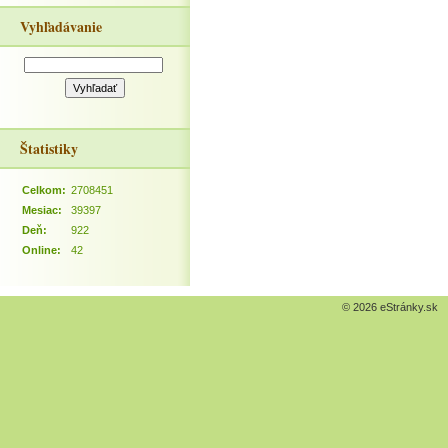
Vyhľadávanie
Štatistiky
Celkom:
2708451
Mesiac:
39397
Deň:
922
Online:
42
© 2026 eStránky.sk