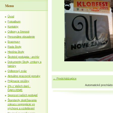
Menu
Úvod
Fotoalbum
Kontakty
Odbory a činnosti
Personálne obsadenie
Erasmus+
Rada školy
História školy
Školské podujatia - archív
Dokumenty školy, zmluvy a
faktúry
Odborový zväz
Aktuálne pracovné ponuky
← Predchádzajúce
Prijímacie skúšky
Automatické prechádz
2% z Vašich daní -
ĎAKUJEME
Sponzori našich podujatí
Štandardy dodržiavania
zákazu segregácie vo
výchove a vzdelávaní