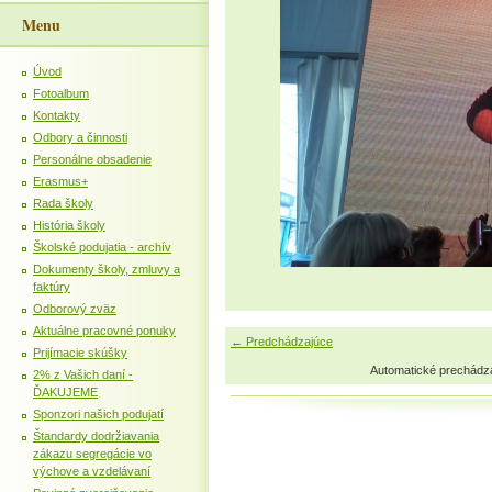
Menu
Úvod
Fotoalbum
Kontakty
Odbory a činnosti
Personálne obsadenie
Erasmus+
Rada školy
História školy
Školské podujatia - archív
Dokumenty školy, zmluvy a
faktúry
Odborový zväz
Aktuálne pracovné ponuky
← Predchádzajúce
Prijímacie skúšky
Automatické prechádz
2% z Vašich daní -
ĎAKUJEME
Sponzori našich podujatí
Štandardy dodržiavania
zákazu segregácie vo
výchove a vzdelávaní