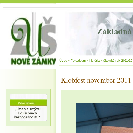
Základná 
Úvod
»
Fotoalbum
»
história
»
školský rok 2011/12
Klobfest november 2011