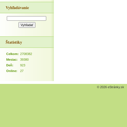
Vyhľadávanie
Štatistiky
Celkom:
2708382
Mesiac:
39380
Deň:
923
Online:
27
© 2026 eStránky.sk