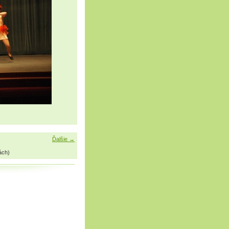
Ďalšie →
ách)