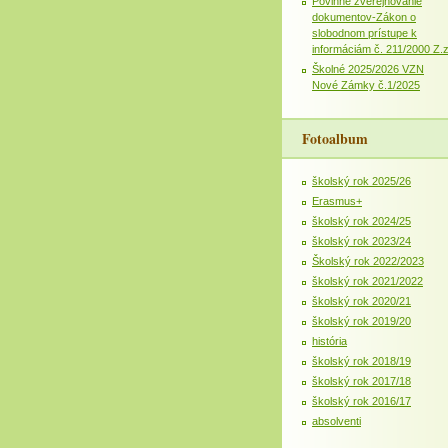
Povinné zverejňovanie
dokumentov-Zákon o
slobodnom prístupe k
informáciám č. 211/2000 Z.
Školné 2025/2026 VZN
Nové Zámky č.1/2025
Fotoalbum
školský rok 2025/26
Erasmus+
školský rok 2024/25
školský rok 2023/24
Školský rok 2022/2023
školský rok 2021/2022
školský rok 2020/21
školský rok 2019/20
história
školský rok 2018/19
školský rok 2017/18
školský rok 2016/17
absolventi