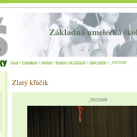
Základná umelecká ško
Úvod
»
Fotoalbum
»
história
»
školský rok 2011/12
»
Zlatý kľúčik
»
_DSC0268
Zlatý kľúčik
_DSC0268