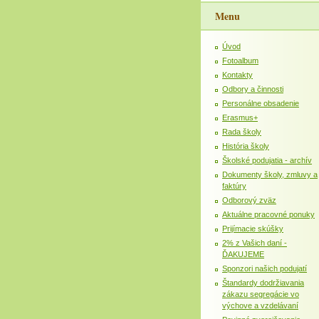
Menu
Úvod
Fotoalbum
Kontakty
Odbory a činnosti
Personálne obsadenie
Erasmus+
Rada školy
História školy
Školské podujatia - archív
Dokumenty školy, zmluvy a
faktúry
Odborový zväz
Aktuálne pracovné ponuky
Prijímacie skúšky
2% z Vašich daní -
ĎAKUJEME
Sponzori našich podujatí
Štandardy dodržiavania
zákazu segregácie vo
výchove a vzdelávaní