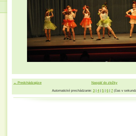
← Predchádzajúce
Naspäť do zložky
Automatické prechádzanie:
3
|
4
|
5
|
6
|
7
(čas v sekund