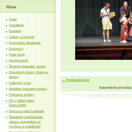
Menu
Úvod
Fotoalbum
Kontakty
Odbory a činnosti
Personálne obsadenie
Erasmus+
Rada školy
História školy
Školské podujatia - archív
Dokumenty školy, zmluvy a
faktúry
← Predchádzajúce
Odborový zväz
Automatické prechádz
Aktuálne pracovné ponuky
Prijímacie skúšky
2% z Vašich daní -
ĎAKUJEME
Sponzori našich podujatí
Štandardy dodržiavania
zákazu segregácie vo
výchove a vzdelávaní