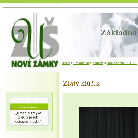
Základná 
Úvod
»
Fotoalbum
»
história
»
školský rok 2011/12
Zlatý kľúčik