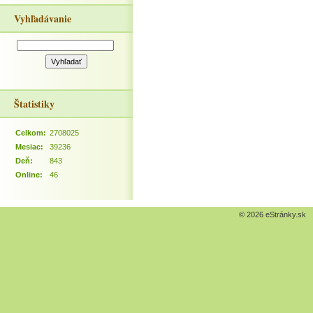
Vyhľadávanie
Štatistiky
Celkom:
2708025
Mesiac:
39236
Deň:
843
Online:
46
© 2026 eStránky.sk