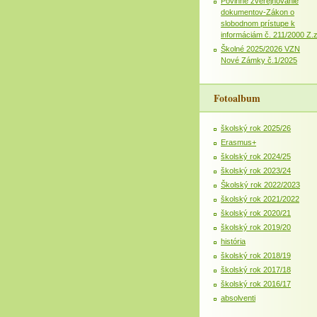
Povinné zverejňovanie
dokumentov-Zákon o
slobodnom prístupe k
informáciám č. 211/2000 Z.
Školné 2025/2026 VZN
Nové Zámky č.1/2025
Fotoalbum
školský rok 2025/26
Erasmus+
školský rok 2024/25
školský rok 2023/24
Školský rok 2022/2023
školský rok 2021/2022
školský rok 2020/21
školský rok 2019/20
história
školský rok 2018/19
školský rok 2017/18
školský rok 2016/17
absolventi