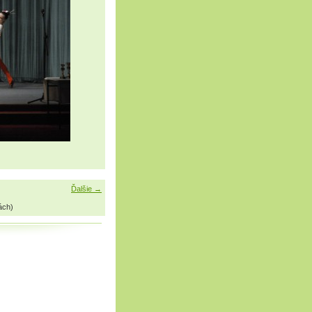
Ďalšie →
ách)