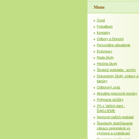
Menu
Úvod
Fotoalbum
Kontakty
Odbory a činnosti
Personálne obsadenie
Erasmus+
Rada školy
História školy
Školské podujatia - archív
Dokumenty školy, zmluvy a
faktúry
Odborový zväz
Aktuálne pracovné ponuky
Prijímacie skúšky
2% z Vašich daní -
ĎAKUJEME
Sponzori našich podujatí
Štandardy dodržiavania
zákazu segregácie vo
výchove a vzdelávaní