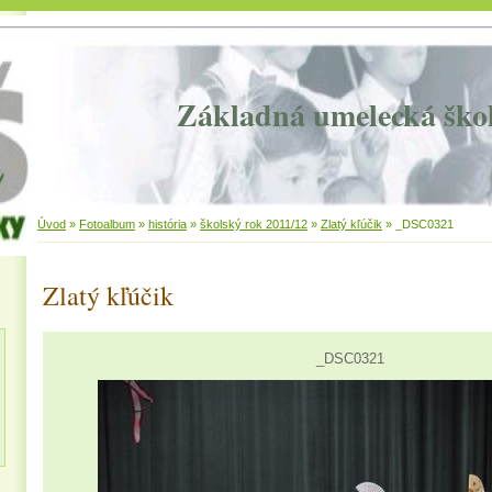
Základná umelecká ško
Úvod
»
Fotoalbum
»
história
»
školský rok 2011/12
»
Zlatý kľúčik
»
_DSC0321
Zlatý kľúčik
_DSC0321