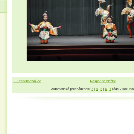
← Predchádzajúce
Naspäť do zložky
Automatické prechádzanie:
3
|
4
|
5
|
6
|
7
(čas v sekund