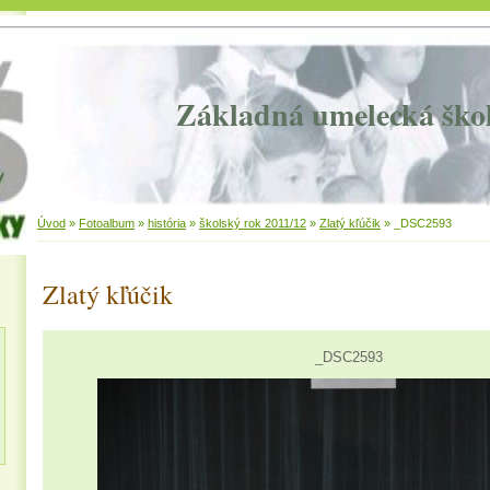
Základná umelecká ško
Úvod
»
Fotoalbum
»
história
»
školský rok 2011/12
»
Zlatý kľúčik
»
_DSC2593
Zlatý kľúčik
_DSC2593