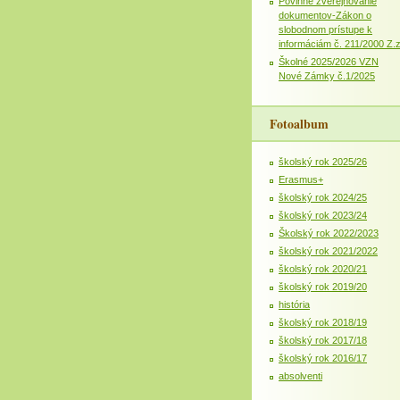
Povinné zverejňovanie
dokumentov-Zákon o
slobodnom prístupe k
informáciám č. 211/2000 Z.
Školné 2025/2026 VZN
Nové Zámky č.1/2025
Fotoalbum
školský rok 2025/26
Erasmus+
školský rok 2024/25
školský rok 2023/24
Školský rok 2022/2023
školský rok 2021/2022
školský rok 2020/21
školský rok 2019/20
história
školský rok 2018/19
školský rok 2017/18
školský rok 2016/17
absolventi