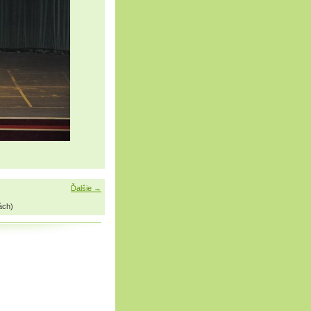
Ďalšie →
ách)