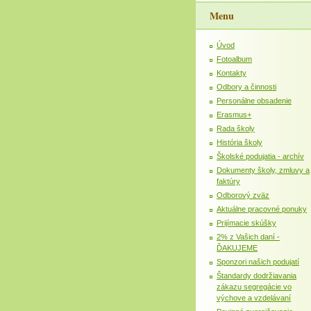
Menu
Úvod
Fotoalbum
Kontakty
Odbory a činnosti
Personálne obsadenie
Erasmus+
Rada školy
História školy
Školské podujatia - archív
Dokumenty školy, zmluvy a
faktúry
Odborový zväz
Aktuálne pracovné ponuky
Prijímacie skúšky
2% z Vašich daní -
ĎAKUJEME
Sponzori našich podujatí
Štandardy dodržiavania
zákazu segregácie vo
výchove a vzdelávaní