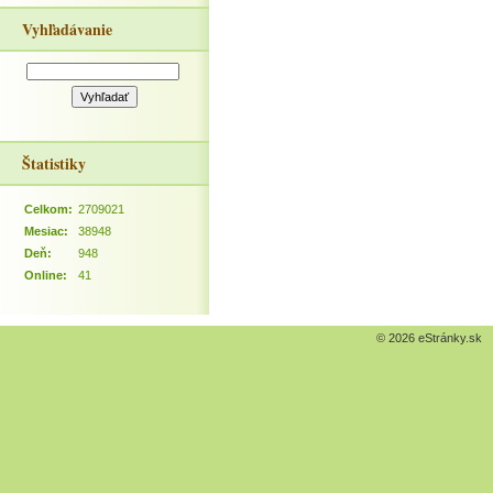
Vyhľadávanie
Štatistiky
Celkom:
2709021
Mesiac:
38948
Deň:
948
Online:
41
© 2026 eStránky.sk