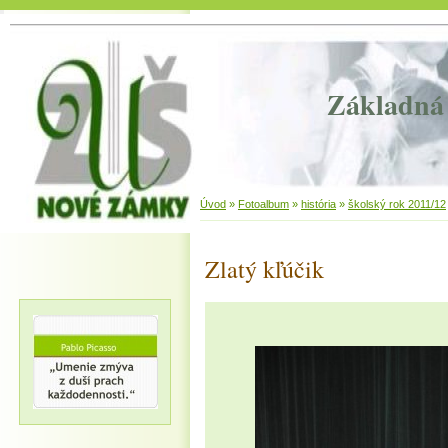
Základná 
Úvod
»
Fotoalbum
»
história
»
školský rok 2011/12
Zlatý kľúčik