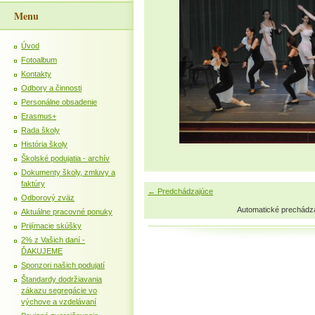
Menu
Úvod
Fotoalbum
Kontakty
Odbory a činnosti
Personálne obsadenie
Erasmus+
Rada školy
História školy
Školské podujatia - archív
Dokumenty školy, zmluvy a
faktúry
← Predchádzajúce
Odborový zväz
Automatické prechádz
Aktuálne pracovné ponuky
Prijímacie skúšky
2% z Vašich daní -
ĎAKUJEME
Sponzori našich podujatí
Štandardy dodržiavania
zákazu segregácie vo
výchove a vzdelávaní