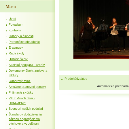
Menu
Úvod
Fotoalbum
Kontakty
Odbory a činnosti
Personálne obsadenie
Erasmus+
Rada školy
História školy
Školské podujatia - archív
Dokumenty školy, zmluvy a
faktúry
← Predchádzajúce
Odborový zväz
Automatické prechádz
Aktuálne pracovné ponuky
Prijímacie skúšky
2% z Vašich daní -
ĎAKUJEME
Sponzori našich podujatí
Štandardy dodržiavania
zákazu segregácie vo
výchove a vzdelávaní