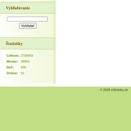
Vyhľadávanie
Štatistiky
Celkom:
2708993
Mesiac:
38954
Deň:
938
Online:
52
© 2026 eStránky.sk