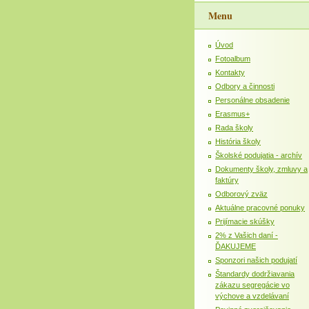
Menu
Úvod
Fotoalbum
Kontakty
Odbory a činnosti
Personálne obsadenie
Erasmus+
Rada školy
História školy
Školské podujatia - archív
Dokumenty školy, zmluvy a
faktúry
Odborový zväz
Aktuálne pracovné ponuky
Prijímacie skúšky
2% z Vašich daní -
ĎAKUJEME
Sponzori našich podujatí
Štandardy dodržiavania
zákazu segregácie vo
výchove a vzdelávaní