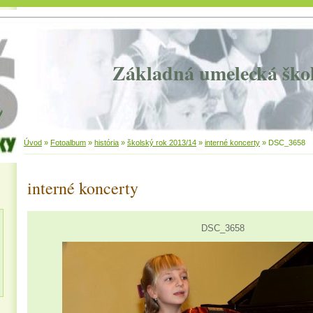
Základná umelecká ško
Úvod
»
Fotoalbum
»
história
»
školský rok 2013/14
»
interné koncerty
»
DSC_3658
interné koncerty
DSC_3658