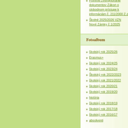
Povinné zverejňovanie
dokumentov-Zákon o
slobodnom prístupe k
informáciám č. 211/2000 Z.
Školné 2025/2026 VZN
Nové Zámky č.1/2025
Fotoalbum
školský rok 2025/26
Erasmus+
školský rok 2024/25
školský rok 2023/24
Školský rok 2022/2023
školský rok 2021/2022
školský rok 2020/21
školský rok 2019/20
história
školský rok 2018/19
školský rok 2017/18
školský rok 2016/17
absolventi