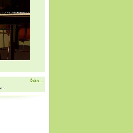
Ďalšie →
ách)