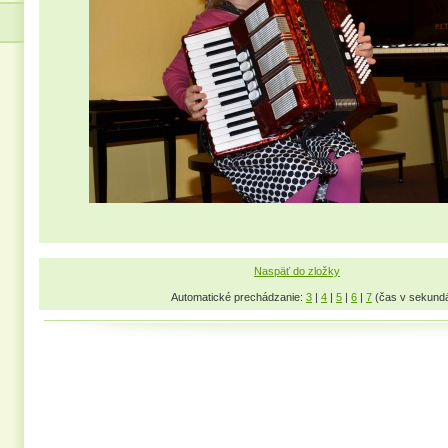
Naspäť do zložky
Automatické prechádzanie:
3
|
4
|
5
|
6
|
7
(čas v sekund