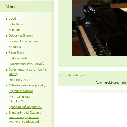
Menu
Úvod
Fotoalbum
Kontakty
Odbory a činnosti
Personálne obsadenie
Erasmus+
Rada školy
História školy
Školské podujatia - archív
Dokumenty školy, zmluvy a
faktúry
← Predchádzajúce
Odborový zväz
Automatické prechádz
Aktuálne pracovné ponuky
Prijímacie skúšky
2% z Vašich daní -
ĎAKUJEME
Sponzori našich podujatí
Štandardy dodržiavania
zákazu segregácie vo
výchove a vzdelávaní