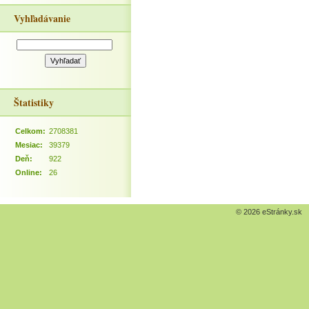
Vyhľadávanie
Štatistiky
Celkom:
2708381
Mesiac:
39379
Deň:
922
Online:
26
© 2026 eStránky.sk