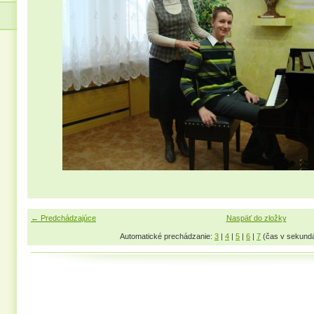
← Predchádzajúce
Naspäť do zložky
Automatické prechádzanie:
3
|
4
|
5
|
6
|
7
(čas v sekund