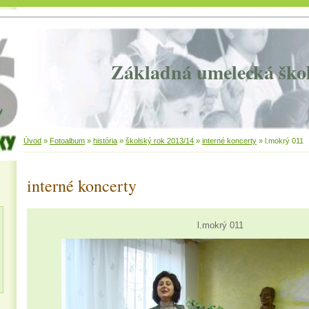
Základná umelecká ško
Úvod
»
Fotoalbum
»
história
»
školský rok 2013/14
»
interné koncerty
»
l.mokrý 011
interné koncerty
l.mokrý 011