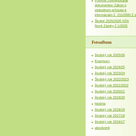
Povinné zverejňovanie
dokumentov-Zákon o
slobodnom prístupe k
informáciám č. 211/2000 Z.
Školné 2025/2026 VZN
Nové Zámky č.1/2025
Fotoalbum
školský rok 2025/26
Erasmus+
školský rok 2024/25
školský rok 2023/24
Školský rok 2022/2023
školský rok 2021/2022
školský rok 2020/21
školský rok 2019/20
história
školský rok 2018/19
školský rok 2017/18
školský rok 2016/17
absolventi