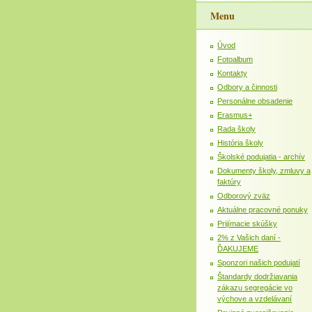
Menu
Úvod
Fotoalbum
Kontakty
Odbory a činnosti
Personálne obsadenie
Erasmus+
Rada školy
História školy
Školské podujatia - archív
Dokumenty školy, zmluvy a
faktúry
Odborový zväz
Aktuálne pracovné ponuky
Prijímacie skúšky
2% z Vašich daní -
ĎAKUJEME
Sponzori našich podujatí
Štandardy dodržiavania
zákazu segregácie vo
výchove a vzdelávaní