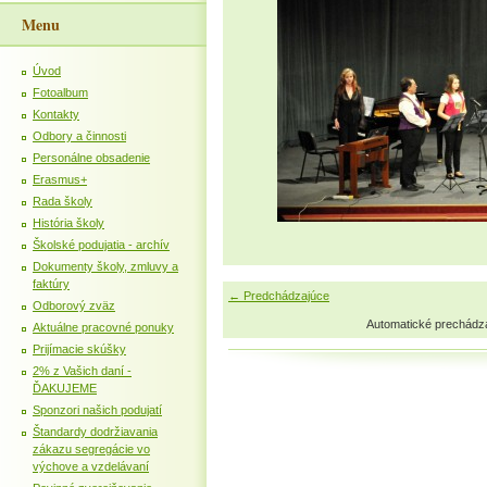
Menu
Úvod
Fotoalbum
Kontakty
Odbory a činnosti
Personálne obsadenie
Erasmus+
Rada školy
História školy
Školské podujatia - archív
Dokumenty školy, zmluvy a
faktúry
← Predchádzajúce
Odborový zväz
Automatické prechádz
Aktuálne pracovné ponuky
Prijímacie skúšky
2% z Vašich daní -
ĎAKUJEME
Sponzori našich podujatí
Štandardy dodržiavania
zákazu segregácie vo
výchove a vzdelávaní