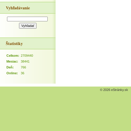
Vyhľadávanie
Štatistiky
Celkom:
2709440
Mesiac:
38441
Deň:
766
Online:
36
© 2026 eStránky.sk