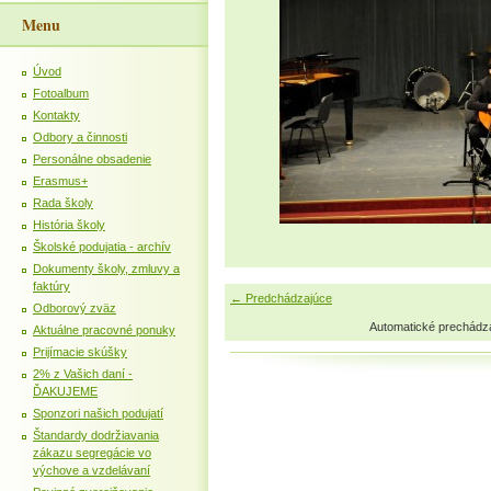
Menu
Úvod
Fotoalbum
Kontakty
Odbory a činnosti
Personálne obsadenie
Erasmus+
Rada školy
História školy
Školské podujatia - archív
Dokumenty školy, zmluvy a
faktúry
← Predchádzajúce
Odborový zväz
Automatické prechádz
Aktuálne pracovné ponuky
Prijímacie skúšky
2% z Vašich daní -
ĎAKUJEME
Sponzori našich podujatí
Štandardy dodržiavania
zákazu segregácie vo
výchove a vzdelávaní