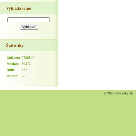
Vyhľadávanie
Štatistiky
Celkom:
2708540
Mesiac:
39377
Deň:
877
Online:
26
© 2026 eStránky.sk