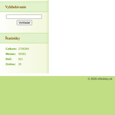
Vyhľadávanie
Štatistiky
Celkom:
2708384
Mesiac:
39381
Deň:
921
Online:
28
© 2026 eStránky.sk