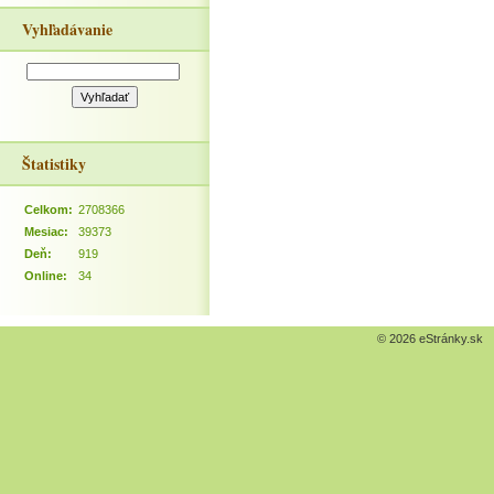
Vyhľadávanie
Štatistiky
Celkom:
2708366
Mesiac:
39373
Deň:
919
Online:
34
© 2026 eStránky.sk