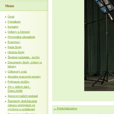
Menu
Úvod
Fotoalbum
Kontakty
Odbory a činnosti
Personálne obsadenie
Erasmus+
Rada školy
História školy
Školské podujatia - archív
Dokumenty školy, zmluvy a
faktúry
Odborový zväz
Aktuálne pracovné ponuky
Prijímacie skúšky
2% z Vašich daní -
ĎAKUJEME
Sponzori našich podujatí
Štandardy dodržiavania
zákazu segregácie vo
← Predchádzajúce
výchove a vzdelávaní