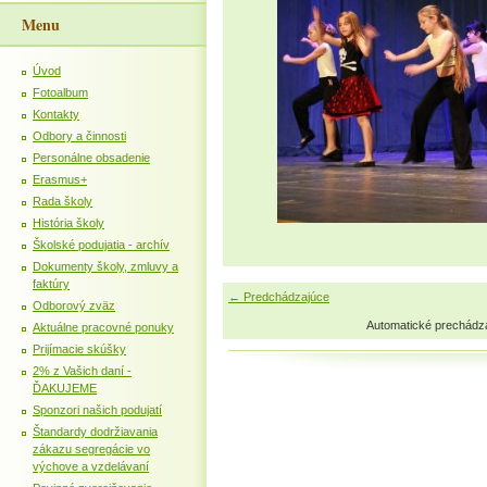
Menu
Úvod
Fotoalbum
Kontakty
Odbory a činnosti
Personálne obsadenie
Erasmus+
Rada školy
História školy
Školské podujatia - archív
Dokumenty školy, zmluvy a
faktúry
← Predchádzajúce
Odborový zväz
Automatické prechádz
Aktuálne pracovné ponuky
Prijímacie skúšky
2% z Vašich daní -
ĎAKUJEME
Sponzori našich podujatí
Štandardy dodržiavania
zákazu segregácie vo
výchove a vzdelávaní