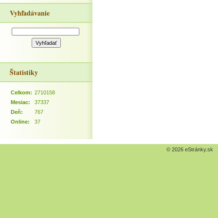
Vyhľadávanie
Štatistiky
Celkom:
2710158
Mesiac:
37337
Deň:
767
Online:
37
© 2026 eStránky.sk