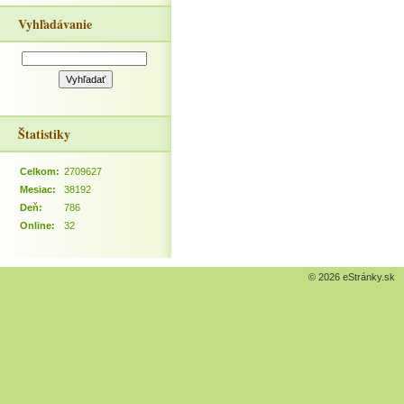
Vyhľadávanie
Štatistiky
Celkom:
2709627
Mesiac:
38192
Deň:
786
Online:
32
© 2026 eStránky.sk