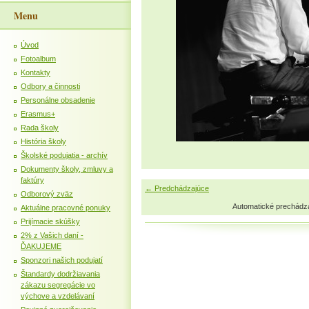
Menu
Úvod
Fotoalbum
Kontakty
Odbory a činnosti
Personálne obsadenie
Erasmus+
Rada školy
História školy
Školské podujatia - archív
Dokumenty školy, zmluvy a
faktúry
← Predchádzajúce
Odborový zväz
Automatické prechádz
Aktuálne pracovné ponuky
Prijímacie skúšky
2% z Vašich daní -
ĎAKUJEME
Sponzori našich podujatí
Štandardy dodržiavania
zákazu segregácie vo
výchove a vzdelávaní