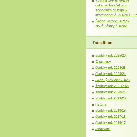
Povinné zverejňovanie
dokumentov-Zákon o
slobodnom prístupe k
informáciám č. 211/2000 Z.
Školné 2025/2026 VZN
Nové Zámky č.1/2025
Fotoalbum
školský rok 2025/26
Erasmus+
školský rok 2024/25
školský rok 2023/24
Školský rok 2022/2023
školský rok 2021/2022
školský rok 2020/21
školský rok 2019/20
história
školský rok 2018/19
školský rok 2017/18
školský rok 2016/17
absolventi