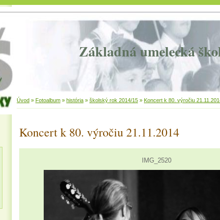
Základná umelecká ško
Úvod
»
Fotoalbum
»
história
»
školský rok 2014/15
»
Koncert k 80. výročiu 21.11.201
Koncert k 80. výročiu 21.11.2014
IMG_2520