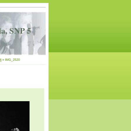
la, SNP 5
4
»
IMG_2520