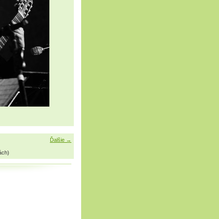
Ďalšie →
ách)