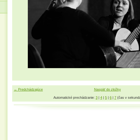
← Predchádzajúce
Naspäť do zložky
Automatické prechádzanie:
3
|
4
|
5
|
6
|
7
(čas v sekund