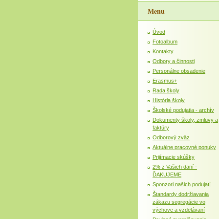
Menu
Úvod
Fotoalbum
Kontakty
Odbory a činnosti
Personálne obsadenie
Erasmus+
Rada školy
História školy
Školské podujatia - archív
Dokumenty školy, zmluvy a
faktúry
Odborový zväz
Aktuálne pracovné ponuky
Prijímacie skúšky
2% z Vašich daní -
ĎAKUJEME
Sponzori našich podujatí
Štandardy dodržiavania
zákazu segregácie vo
výchove a vzdelávaní